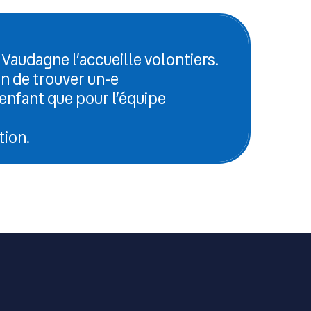
Vaudagne l’accueille volontiers.
in de trouver un-e
 enfant que pour l’équipe
tion.