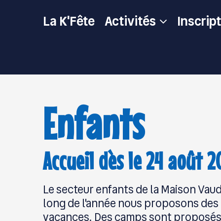
Skip
Main
to
La K'Fête
Activités
Inscrip
main
content
navigation
Enfants
Accueil dès le 24 août 
Le secteur enfants de la Maison Vauda
long de l'année nous proposons des a
vacances. Des camps sont proposés 