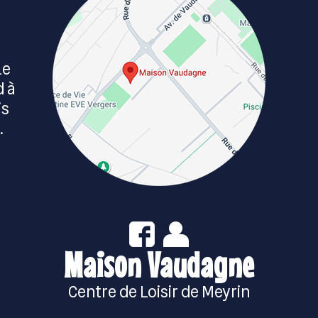
le
d à
is
.
Maison Vaudagne
Centre de Loisir de Meyrin