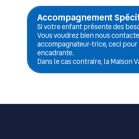
Accompagnement Spécif
Si votre enfant présente des bes
Vous voudrez bien nous contacter 
accompagnateur-trice, ceci pour g
encadrante.
Dans le cas contraire, la Maison V