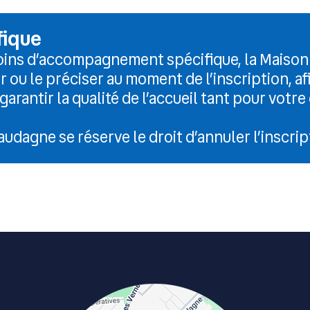
ique
oins d’accompagnement spécifique, la Maison 
ou le préciser au moment de l’inscription, af
arantir la qualité de l’accueil tant pour votre
audagne se réserve le droit d’annuler l’inscrip